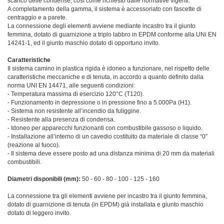
scarico delle condense, così come richiesto dalle normative vigenti.
A completamento della gamma, il sistema è accessoriato con fascette di
centraggio e a parete.
La connessione degli elementi avviene mediante incastro tra il giunto
femmina, dotato di guarnizione a triplo labbro in EPDM conforme alla UNi EN
14241-1, ed il giunto maschio dotato di opportuno invito.
Caratteristiche
Il sistema camino in plastica rigida è idoneo a funzionare, nel rispetto delle
caratteristiche meccaniche e di tenuta, in accordo a quanto definito dalla
norma UNI EN 14471, alle seguenti condizioni:
- Temperatura massima di esercizio 120°C (T120).
- Funzionamento in depressione o in pressione fino a 5.000Pa (H1).
- Sistema non resistente all’incendio da fuliggine.
- Resistente alla presenza di condensa.
- Idoneo per apparecchi funzionanti con combustibile gassoso o liquido.
- Installazione all’interno di un cavedio costituito da materiale di classe “0”
(reazione al fuoco).
- Il sistema deve essere posto ad una distanza minima di 20 mm da materiali
combustibili.
Diametri disponibili (mm):
50 -
60 - 80 - 100 - 125 - 160
La connessione tra gli elementi avviene per incastro tra il giunto femmina,
dotato di guarnizione di tenuta (in EPDM) già installata e giunto maschio
dotato di leggero invito.