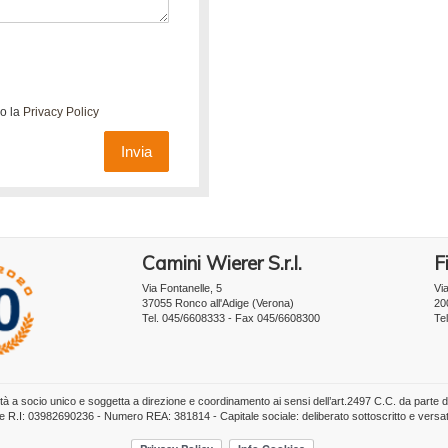
do la
Privacy Policy
Invia
Camini Wierer S.r.l.
Fi
Via Fontanelle, 5
Vi
37055 Ronco all'Adige (Verona)
20
Tel. 045/6608333 - Fax 045/6608300
Te
tà a socio unico e soggetta a direzione e coordinamento ai sensi dell’art.2497 C.C. da parte 
one R.I: 03982690236 - Numero REA: 381814 - Capitale sociale: deliberato sottoscritto e versa