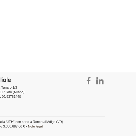
liale
a Tanaro 1/3
017 Rho (Milano)
l. 02/93781440
della “JFH” con sede a Ronco all’Adige (VR)
to 3.358.687,00 € -
Note legali