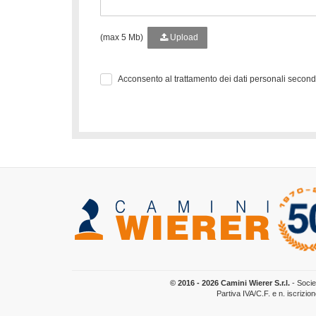
(max 5 Mb)
Upload
Acconsento al trattamento dei dati personali secon
© 2016 - 2026 Camini Wierer S.r.l.
- Socie
Partiva IVA/C.F. e n. iscrizi