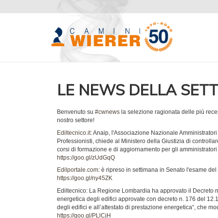
LE NEWS DELLA SET
Benvenuto su
#cwnews
la selezione ragionata delle più recen
nostro settore!
Ediltecnico.it
: Anaip, l'Associazione Nazionale Amministratori
Professionisti, chiede al Ministero della Giustizia di controllare
corsi di formazione e di aggiornamento per gli amministratori
https://goo.gl/zUdGqQ
Edilportale.com
: è ripreso in settimana in Senato l'esame del
https://goo.gl/ny45ZK
Ediltecnico: La Regione Lombardia ha approvato il Decreto n.
energetica degli edifici approvate con decreto n. 176 del 12.
degli edifici e all’attestato di prestazione energetica“, che m
https://goo.gl/PLlCjH