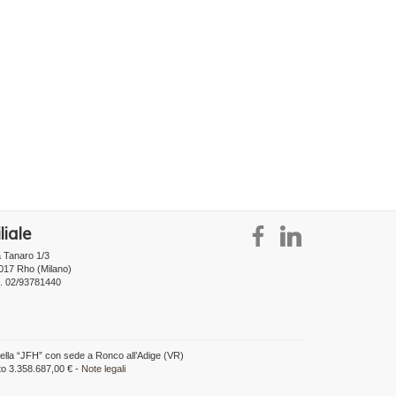
liale
a Tanaro 1/3
017 Rho (Milano)
l. 02/93781440
della “JFH” con sede a Ronco all’Adige (VR)
to 3.358.687,00 € -
Note legali