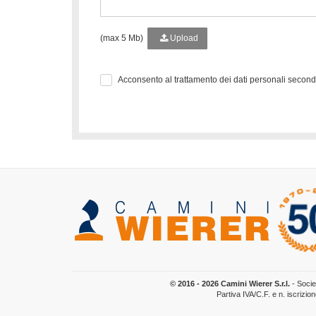
(max 5 Mb)
Upload
Acconsento al trattamento dei dati personali secon
© 2016 - 2026 Camini Wierer S.r.l.
- Socie
Partiva IVA/C.F. e n. iscrizi