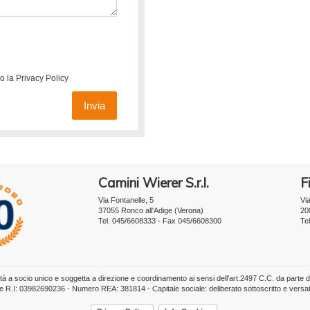
do la
Privacy Policy
Invia
Camini Wierer S.r.l.
Fi
Via Fontanelle, 5
Vi
37055 Ronco all'Adige (Verona)
20
Tel. 045/6608333 - Fax 045/6608300
Te
tà a socio unico e soggetta a direzione e coordinamento ai sensi dell’art.2497 C.C. da parte 
one R.I: 03982690236 - Numero REA: 381814 - Capitale sociale: deliberato sottoscritto e versa